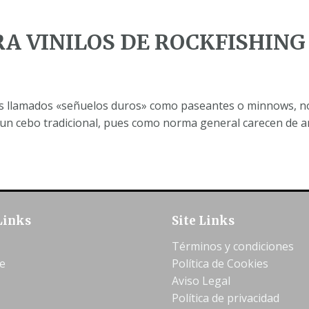
A VINILOS DE ROCKFISHING
o los llamados «señuelos duros» como paseantes o minnows, n
n cebo tradicional, pues como norma general carecen de anz
Links
Site Links
Términos y condiciones
e
Política de Cookies
Aviso Legal
Política de privacidad