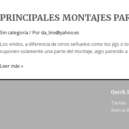
EN
«VINILOS»
PRINCIPALES MONTAJES PAR
PARA
LA
PESCA
Sin categoría
/ Por
da_linx@yahoo.es
Los vinilos, a diferencia de otros señuelos como los jigs 
suponen solamente una parte del montaje, algo parecido a u
PRINCIPALES
Leer más »
MONTAJES
PARA
VINILOS
Quick 
DE
ROCKFISHING
Tienda
Y
Acerca d
LIGHT
GAME