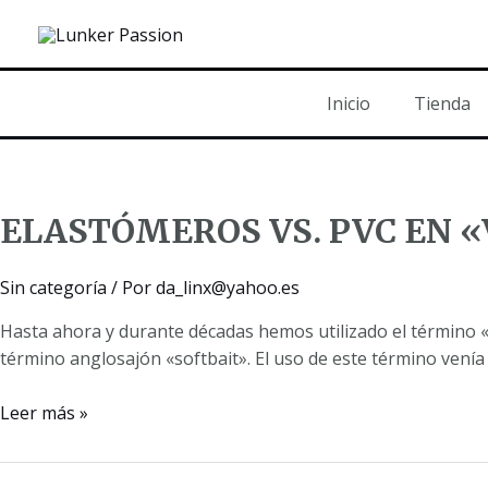
Ir
al
contenido
Inicio
Tienda
ELASTÓMEROS VS. PVC EN «
Sin categoría
/ Por
da_linx@yahoo.es
Hasta ahora y durante décadas hemos utilizado el término «vi
término anglosajón «softbait». El uso de este término venía 
ELASTÓMEROS
Leer más »
VS.
PVC