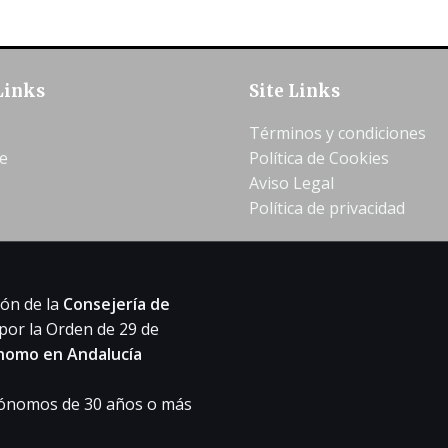
Links
Site Links
Términos y condiciones
e
Política de Cookies
Aviso Legal
Política de privacidad
ión de la
Consejería de
 por la Orden de 29 de
nomo en Andalucía
tónomos de 30 años o más