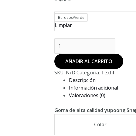
Burdeos/Verde
Limpiar
GORRA
SNAPBACK
LUNKER
AÑADIR AL CARRITO
PASSION
cantidad
SKU:
N/D
Categoría:
Textil
Descripción
Información adicional
Valoraciones (0)
Gorra de alta calidad yupoong Sna
Color