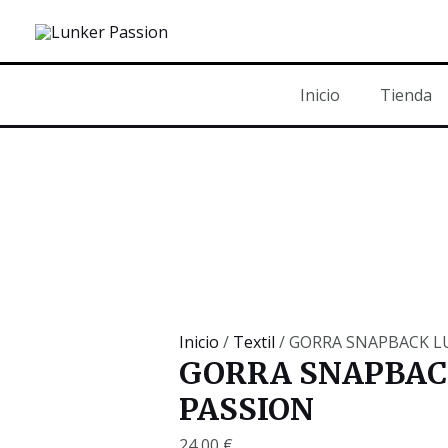
Ir
al
contenido
Inicio
Tienda
Inicio
/
Textil
/ GORRA SNAPBACK L
GORRA SNAPBAC
PASSION
24,00
€