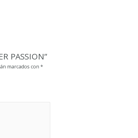
KER PASSION”
stán marcados con
*