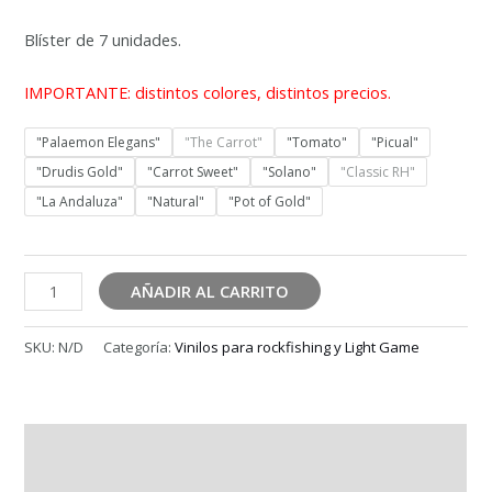
desde
6,50 €
Blíster de 7 unidades.
hasta
7,50 €
IMPORTANTE: distintos colores, distintos precios.
"Palaemon Elegans"
"The Carrot"
"Tomato"
"Picual"
"Drudis Gold"
"Carrot Sweet"
"Solano"
"Classic RH"
"La Andaluza"
"Natural"
"Pot of Gold"
SHRIMPLY
AÑADIR AL CARRITO
DEADLY
cantidad
SKU:
N/D
Categoría:
Vinilos para rockfishing y Light Game
Descripción
Información adicional