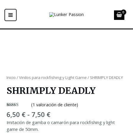
Ir
al
contenido
MAIN
MENU
Inicio
/
Vinilos para rockfishing y Light Game
/ SHRIMPLY DEADLY
SHRIMPLY DEADLY
(
1
valoración de cliente)
Valorado
1
Rango
6,50
€
-
7,50
€
con
5.00
de
de
5 en base a
Imitación de gamba o camarón para rockfishing y light
valoración
precios:
de un
game de 50mm.
cliente