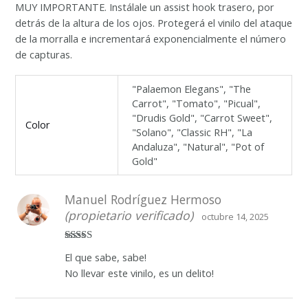
MUY
IMPORTANTE.
Instálale un assist hook trasero, por
detrás de la altura de los ojos. Protegerá el vinilo del ataque
de la morralla e incrementará exponencialmente el número
de capturas.
"Palaemon Elegans", "The
Carrot", "Tomato", "Picual",
"Drudis Gold", "Carrot Sweet",
Color
"Solano", "Classic RH", "La
Andaluza", "Natural", "Pot of
Gold"
Manuel Rodríguez Hermoso
(propietario verificado)
octubre 14, 2025
Valorado
El que sabe, sabe!
con
5
de 5
No llevar este vinilo, es un delito!