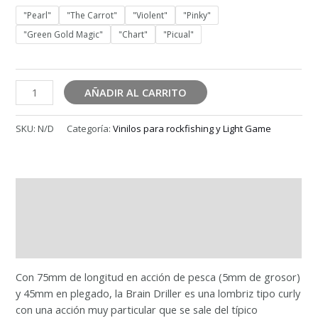
"Pearl"
"The Carrot"
"Violent"
"Pinky"
"Green Gold Magic"
"Chart"
"Picual"
BRAIN
AÑADIR AL CARRITO
DRILLER
cantidad
SKU:
N/D
Categoría:
Vinilos para rockfishing y Light Game
Descripción
Información adicional
Valoraciones (0)
Con 75mm de longitud en acción de pesca (5mm de grosor)
y 45mm en plegado, la Brain Driller es una lombriz tipo curly
con una acción muy particular que se sale del típico