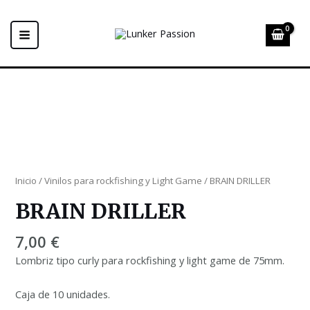
Ir
al
contenido
MAIN
MENU
Inicio
/
Vinilos para rockfishing y Light Game
/ BRAIN DRILLER
BRAIN DRILLER
7,00
€
Lombriz tipo curly para rockfishing y light game de 75mm.
Caja de 10 unidades.