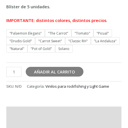
6,50 €
Blíster de 5 unidades.
hasta
7,50 €
IMPORTANTE: distintos colores, distintos precios.
"Palaemon Elegans"
"The Carrot"
"Tomato"
"Picual"
"Drudis Gold"
"Carrot Sweet"
"Classic RH"
"La Andaluza"
"Natural"
"Pot of Gold"
Solano
SHRIMPLY
AÑADIR AL CARRITO
DEADLY
80
SKU:
N/D
Categoría:
Vinilos para rockfishing y Light Game
cantidad
Descripción
Información adicional