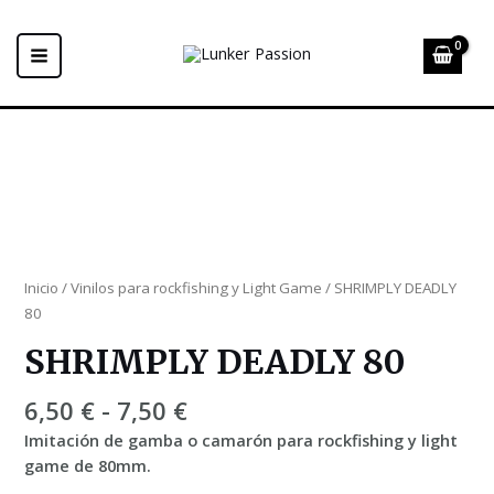
Ir
al
contenido
MAIN
MENU
Inicio
/
Vinilos para rockfishing y Light Game
/ SHRIMPLY DEADLY
80
SHRIMPLY DEADLY 80
Rango
6,50
€
-
7,50
€
de
Imitación de gamba o camarón para rockfishing y light
precios:
game de 80mm.
desde